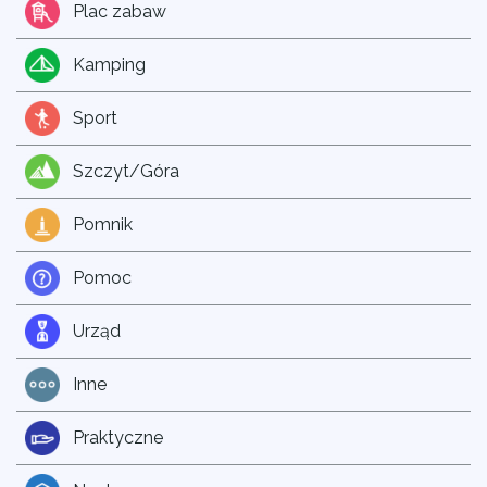
Plac zabaw
Kamping
Sport
Szczyt/Góra
Pomnik
Pomoc
Urząd
Inne
Praktyczne