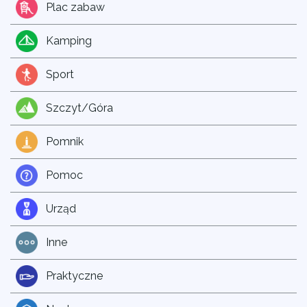
Plac zabaw
Kamping
Sport
Szczyt/Góra
Pomnik
Pomoc
Urząd
Inne
Praktyczne