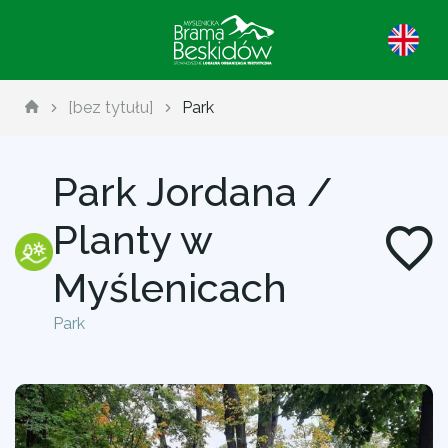
[bez tytułu]
Park
Park Jordana /
Planty w
Myślenicach
Park