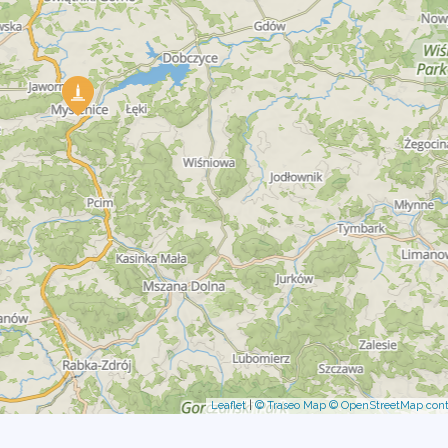
Leaflet
|
© Traseo Map
© OpenStreetMap cont