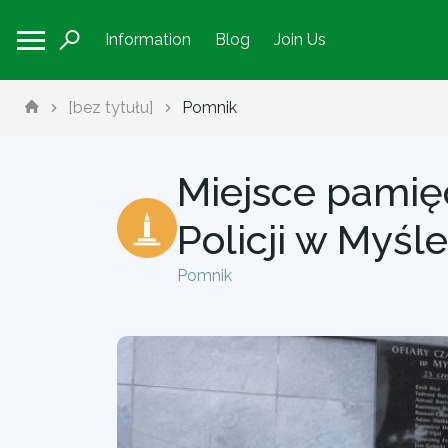
Information
Blog
Join Us
[bez tytułu]
Pomnik
Miejsce pamięc
Policji w Myśl
Pomnik