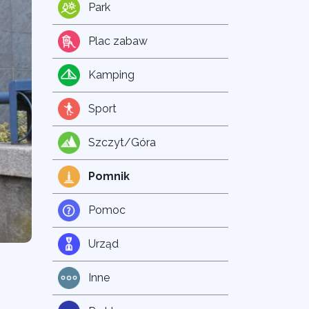
Park
Plac zabaw
Kamping
Sport
Szczyt/Góra
Pomnik
Pomoc
Urząd
Inne