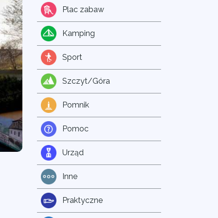
Plac zabaw
Kamping
Sport
Szczyt/Góra
Pomnik
Pomoc
Urząd
Inne
Praktyczne