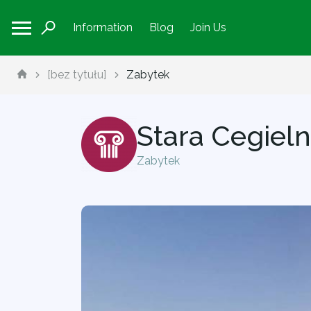
Information
Blog
Join Us
[bez tytułu]
Zabytek
Stara Cegiel
Zabytek