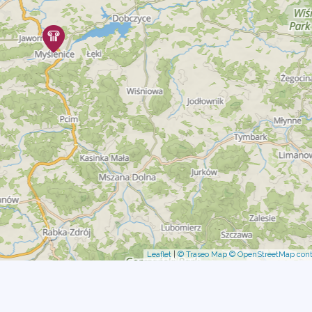
Leaflet
|
© Traseo Map
© OpenStreetMap cont