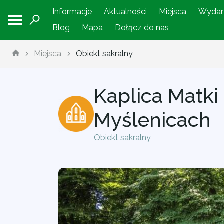
Informacje
Aktualności
Miejsca
Wydar
Blog
Mapa
Dołącz do nas
Miejsca
Obiekt sakralny
Kaplica Matki
Myślenicach
Obiekt sakralny