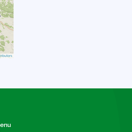
ributors
enu