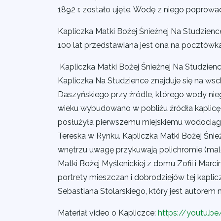
1892 r. zostało ujęte. Wodę z niego poprowad
Kapliczka Matki Bożej Śnieżnej Na Studzience
100 lat przedstawiana jest ona na pocztówk
Kapliczka Matki Bożej Śnieżnej Na Studzience
Kapliczka Na Studzience znajduje się na ws
Daszyńskiego przy źródle, którego wody ni
wieku wybudowano w pobliżu źródła kaplicę M
posłużyła pierwszemu miejskiemu wodociąg
Tereska w Rynku. Kapliczka Matki Bożej Śni
wnętrzu uwagę przykuwają polichromie (mal
Matki Bożej Myślenickiej z domu Zofii i Marc
portrety mieszczan i dobrodziejów tej kapli
Sebastiana Stolarskiego, który jest autorem
Materiał video o Kapliczce:
https://youtu.b