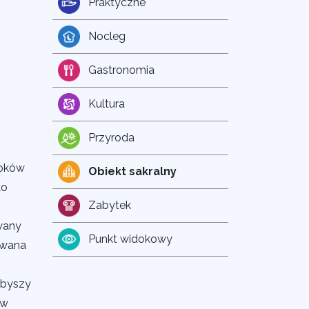
Praktyczne
Nocleg
Gastronomia
Kultura
Przyroda
toków
Obiekt sakralny
ło
Zabytek
owany
Punkt widokowy
owana
abyszy
 w