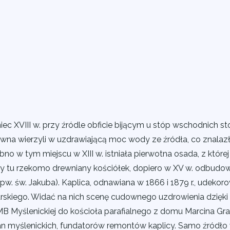
c XVIII w. przy źródle obficie bijącym u stóp wschodnich s
awna wierzyli w uzdrawiającą moc wody ze źródła, co znalaz
o w tym miejscu w XIII w. istniała pierwotna osada, z której
jący tu rzekomo drewniany kościółek, dopiero w XV w. odbud
w. św. Jakuba). Kaplica, odnawiana w 1866 i 1879 r., udekor
rskiego. Widać na nich scenę cudownego uzdrowienia dzięki
 MB Myślenickiej do kościoła parafialnego z domu Marcina Gr
an myślenickich, fundatorów remontów kaplicy. Samo źródło