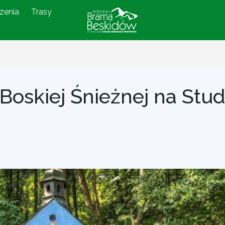
zenia
Trasy
 Boskiej Śnieżnej na Stu