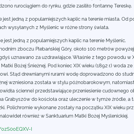
zono rurociągiem do rynku, gdzie zasiliło fontannę Tereskę.
 jest jedną z popularniejszych kaplic na terenie miasta. Od 
ach wysyłanych z Myślenic w różne strony świata.
 jest jedną z popularniejszych kaplic na terenie Myślenic.
chodnim zboczu Plebańskiej Góry, około 100 metrów powyżej 
egdyś uznawano za uzdrawiające. Właśnie z tego powodu w X
atki Bożej Śnieżnej. Pod koniec XIX wieku (1892 r.) woda ze
owi. Stąd drewnianymi rurami wodę doprowadzono do studn
eżnej wzniesiona została w stylu późnobarokowym, natomiast 
owidła ścienne) przedstawiające przeniesienie cudownego o
ina Grabyszów do kościoła oraz uleczenie w tymże źródle, a 
czki. Polichromie wykonane zostały na początku XIX wieku pr
 malowideł również w Sanktuarium Matki Bożej Myślenickiej.
e/ozS0oEQXV-I