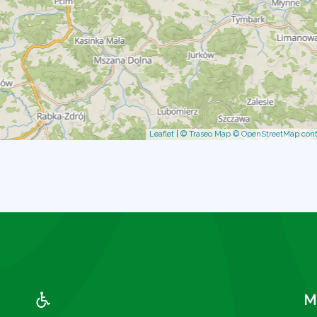
Leaflet
|
© Traseo Map
© OpenStreetMap cont
M