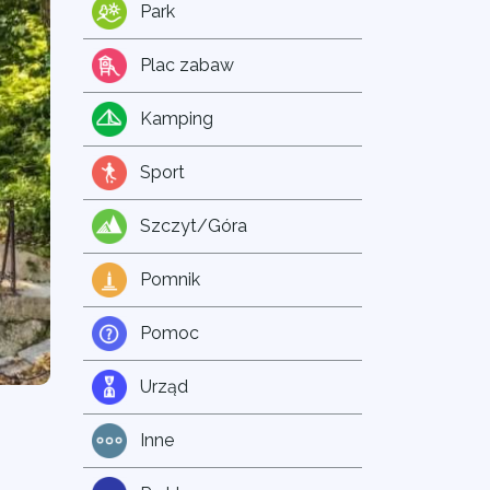
Park
Plac zabaw
Kamping
Sport
Szczyt/Góra
Pomnik
Pomoc
Urząd
Inne