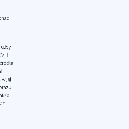
ponad
ulicy
VIII
 źródła
i
w jej
brazu
także
zez