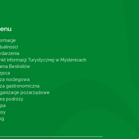
enu
formacje
tualności
darzenia
nkt Informacji Turystycznej w Myślenicach
ama Beskidów
ejsca
za noclegowa
za gastronomiczna
ganizacje pozarządowe
ura podróży
pa
asy
og