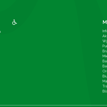
M
In
a
Ak
Wy
Pu
Br
Mi
Ba
Ba
Or
Bi
Ma
Tr
Bl