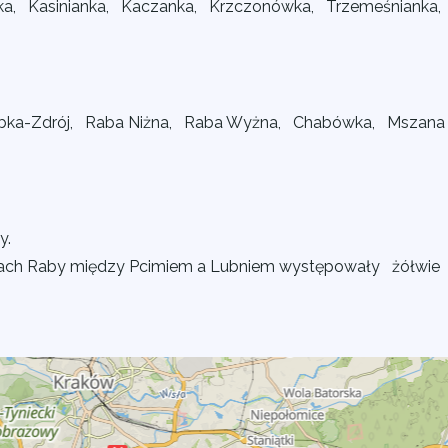
ka, Kasinianka, Kaczanka, Krzczonówka, Trzemeśnianka
bka-Zdrój, Raba Niżna, Raba Wyżna, Chabówka, Mszana
y.
czach Raby między Pcimiem a Lubniem występowały żółwie