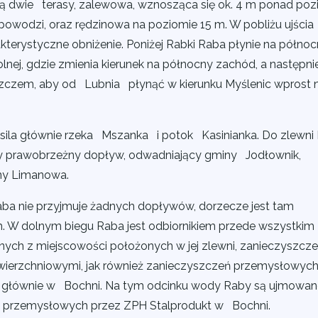
 dwie terasy, zalewowa, wznosząca się ok. 4 m ponad po
h powodzi, oraz rędzinowa na poziomie 15 m. W pobliżu ujści
kterystyczne obniżenie. Poniżej Rabki Raba płynie na półno
nej, gdzie zmienia kierunek na północny zachód, a następni
zem, aby od Lubnia płynąć w kierunku Myślenic wprost 
ila głównie rzeka Mszanka i potok Kasinianka. Do zlewni
zy prawobrzeżny dopływ, odwadniający gminy Jodłownik,
ny Limanowa.
aba nie przyjmuje żadnych dopływów, dorzecze jest tam
km. W dolnym biegu Raba jest odbiornikiem przede wszystki
ch z miejscowości położonych w jej zlewni, zanieczyszcz
ierzchniowymi, jak również zanieczyszczeń przemysłowyc
 głównie w Bochni. Na tym odcinku wody Raby są ujmowan
 i przemysłowych przez ZPH Stalprodukt w Bochni.