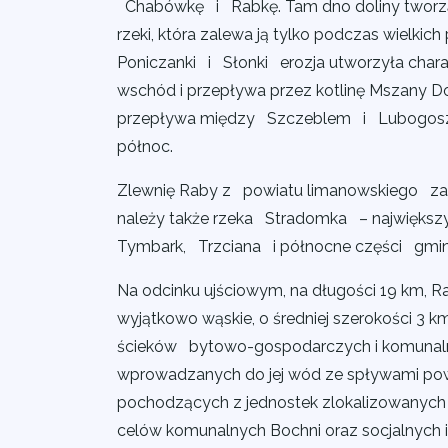
Chabówkę i Rabkę. Tam dno doliny tworzą
rzeki, która zalewa ją tylko podczas wielkic
Poniczanki i Słonki erozja utworzyła chara
wschód i przepływa przez kotlinę Mszany Dol
przepływa między Szczeblem i Lubogoszc
północ.
Zlewnię Raby z powiatu limanowskiego zas
należy także rzeka Stradomka – najwięks
Tymbark, Trzciana i północne części gmi
Na odcinku ujściowym, na długości 19 km, R
wyjątkowo wąskie, o średniej szerokości 3 
ścieków bytowo-gospodarczych i komunalny
wprowadzanych do jej wód ze spływami pow
pochodzących z jednostek zlokalizowanych
celów komunalnych Bochni oraz socjalnych