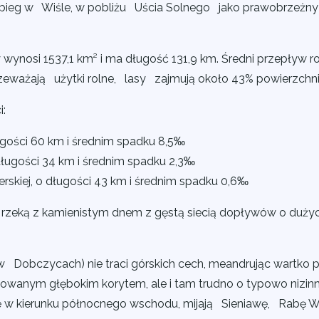
bieg w Wiśle, w pobliżu Uścia Solnego jako prawobrzeżny
ynosi 1537,1 km² i ma długość 131,9 km. Średni przepływ r
zeważają użytki rolne, lasy zajmują około 43% powierzchni
i:
gości 60 km i średnim spadku 8,5‰
ługości 34 km i średnim spadku 2,3‰
rskiej, o długości 43 km i średnim spadku 0,6‰
rzeką z kamienistym dnem z gęstą siecią dopływów o duży
Dobczycach) nie traci górskich cech, meandrując wartko 
ulowanym głębokim korytem, ale i tam trudno o typowo nizin
ę w kierunku północnego wschodu, mijają Sieniawę, Rabę W