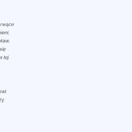
u
j rwące
eni,
pław.
się
 tej
owi
dzy