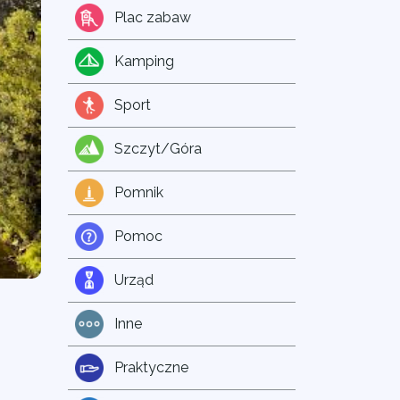
Plac zabaw
Kamping
Sport
Szczyt/Góra
Pomnik
Pomoc
Urząd
Inne
Praktyczne