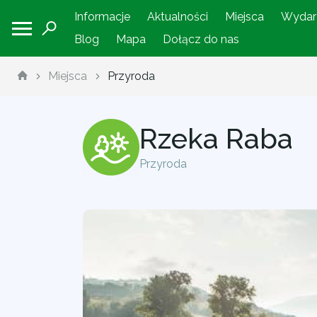
Informacje
Aktualności
Miejsca
Wydar
Blog
Mapa
Dołącz do nas
Miejsca
Przyroda
Rzeka Raba
Przyroda