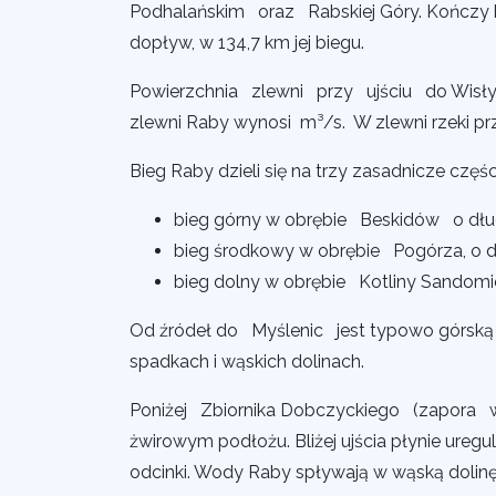
Podhalańskim oraz Rabskiej Góry. Kończy 
dopływ, w 134,7 km jej biegu.
Powierzchnia zlewni przy ujściu do Wisły w
zlewni Raby wynosi m³/s. W zlewni rzeki pr
Bieg Raby dzieli się na trzy zasadnicze częśc
bieg górny w obrębie Beskidów o dłu
bieg środkowy w obrębie Pogórza, o d
bieg dolny w obrębie Kotliny Sandomie
Od źródeł do Myślenic jest typowo górską 
spadkach i wąskich dolinach.
Poniżej Zbiornika Dobczyckiego (zapora w 
żwirowym podłożu. Bliżej ujścia płynie ureg
odcinki. Wody Raby spływają w wąską dolin