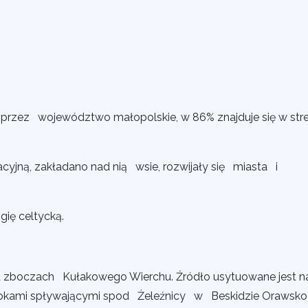
 przez województwo małopolskie, w 86% znajduje się w str
acyjną, zakładano nad nią wsie, rozwijały się miasta i
ię celtycką.
na zboczach Kułakowego Wierchu. Źródło usytuowane jest n
potokami spływającymi spod Żeleźnicy w Beskidzie Orawsko