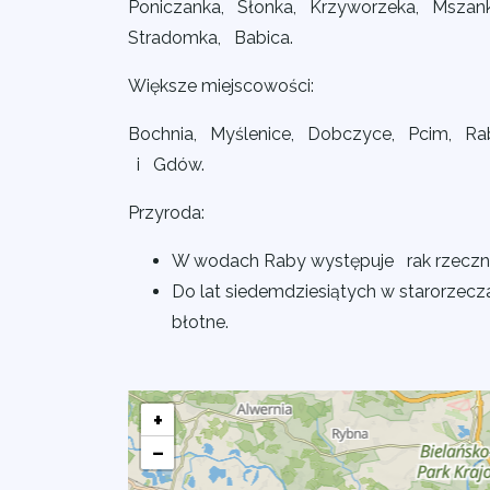
Poniczanka, Słonka, Krzyworzeka, Mszan
Stradomka, Babica.
Większe miejscowości:
Bochnia, Myślenice, Dobczyce, Pcim, Ra
i Gdów.
Przyroda:
W wodach Raby występuje rak rzeczn
Do lat siedemdziesiątych w starorze
błotne.
+
−