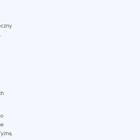
oczny
.
ch
po
ne
yżną,