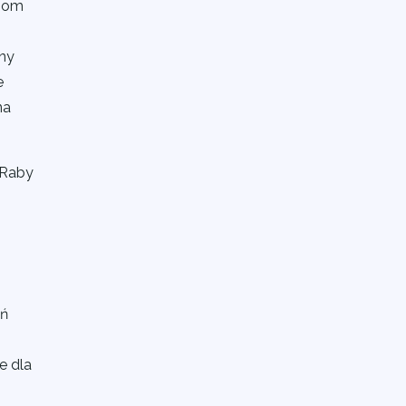
ziom
a
cny
e
na
 Raby
m
eń
h
e dla