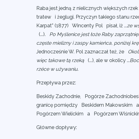
Raba jest jedną z nielicznych większych rz
tratew i żeglugi. Przyczyn takiego stanu rze
Karpat” (1877) Wincenty Pol pisał, iż ...
ze ws
(...).
Po Myślenice jest łoże Raby zaprzątnię
częste mielizny i zaspy kamieńca, poniżej krę
Jednocześnie W. Pol zaznaczał też, że
Okol
więc takowe tą rzeką
(...), ale w okolicy ...
Boc
rzéce w używaniu
.
Przepływa przez:
Beskidy Zachodnie, Pogórze Zachodniobesk
granicę pomiędzy Beskidem Makowskim a
Pogórzem Wielickim a Pogórzem Wiśnicki
Główne dopływy: