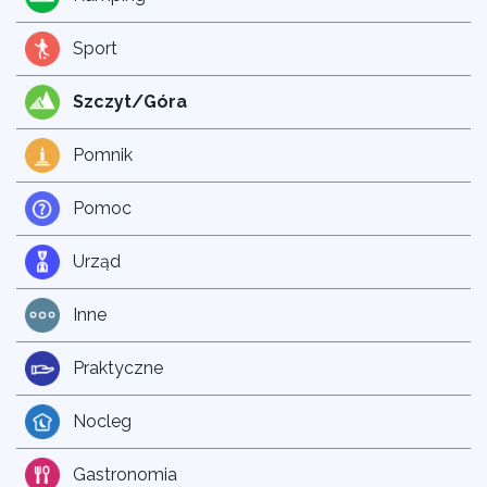
Sport
Szczyt/Góra
Pomnik
Pomoc
Urząd
Inne
Praktyczne
Nocleg
Gastronomia