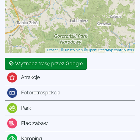
Leaflet
|
© Traseo Map
© OpenStreetMap contributors
Wyznacz trasę przez Google
Atrakcje
Fotoretrospekcja
Park
Plac zabaw
Kamping