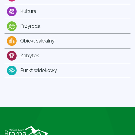
Kultura
Przyroda
Obiekt sakralny
Zabytek
Punkt widokowy