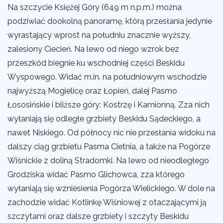
Na szczycie Księżej Góry (649 m n.p.m.) można
podziwiać dookolną panoramę, którą przesłania jedynie
wyrastający wprost na południu znacznie wyższy,
zalesiony Ciecień. Na lewo od niego wzrok bez
przeszkód biegnie ku wschodniej części Beskidu
Wyspowego. Widać m.in. na południowym wschodzie
najwyższą Mogielicę oraz Łopień, dalej Pasmo
Łososińskie i bliższe góry: Kostrzę i Kamionną. Zza nich
wyłaniają się odległe grzbiety Beskidu Sądeckiego, a
nawet Niskiego. Od północy nic nie przesłania widoku na
dalszy ciąg grzbietu Pasma Cietnia, a także na Pogórze
Wiśnickie z doliną Stradomki. Na lewo od nieodległego
Grodziska widać Pasmo Glichowca, zza którego
wyłaniają się wzniesienia Pogórza Wielickiego. W dole na
zachodzie widać Kotlinkę Wiśniowej z otaczającymi ją
szczytami oraz dalsze grzbiety i szczyty Beskidu