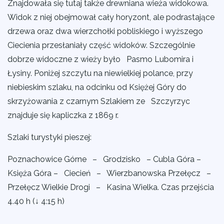
Znajdowała się tutaj także drewniana wieża widokowa.
Widok z niej obejmował cały horyzont, ale podrastające
drzewa oraz dwa wierzchołki pobliskiego i wyższego
Ciecienia przesłaniały część widoków. Szczególnie
dobrze widoczne z wieży było Pasmo Lubomira i
Łysiny. Poniżej szczytu na niewielkiej polance, przy
niebieskim szlaku, na odcinku od Księżej Góry do
skrzyżowania z czarnym Szlakiem ze Szczyrzyc
znajduje się kapliczka z 1869 r.
Szlaki turystyki pieszej:
Poznachowice Górne – Grodzisko – Cubla Góra –
Księża Góra – Ciecień – Wierzbanowska Przełęcz –
Przełęcz Wielkie Drogi – Kasina Wielka. Czas przejścia
4.40 h (↓ 4:15 h)