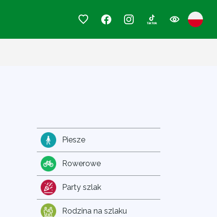
Piesze
Rowerowe
Party szlak
Rodzina na szlaku