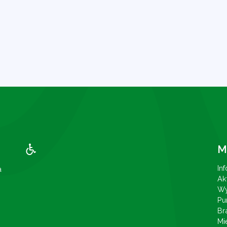
M
In
a
Ak
Wy
Pu
Br
Mi