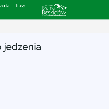
zenia
Trasy
 jedzenia