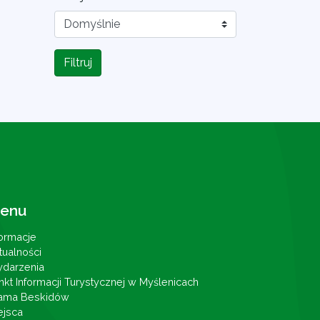
Filtruj
enu
formacje
tualności
darzenia
nkt Informacji Turystycznej w Myślenicach
ama Beskidów
ejsca